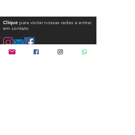
Clique
para visitar nossas redes e entrar
em contato
Horário de atendimento
Segunda a Sexta:
das 09:00 às 18:00
Contato
Email:
contato@focoeequilibrio.com
rafael@focoeequilibrio.com